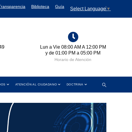
Transparencia
Biblioteca
Guía
Select Language
▼
A 12:00 PM
Cra 11 No. 102-50 Bogotá D.C.,
05:00 PM
Colombia
ción
Dirección
DOS
ATENCIÓN AL CIUDADANO
DOCTRINA