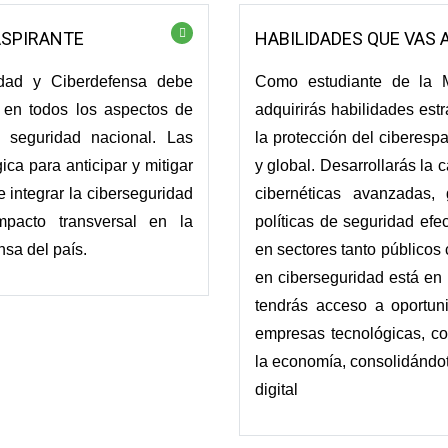
ASPIRANTE
HABILIDADES QUE VAS 
idad y Ciberdefensa debe
Como estudiante de la M
 en todos los aspectos de
adquirirás habilidades est
 seguridad nacional. Las
la protección del ciberespa
ica para anticipar y mitigar
y global. Desarrollarás la 
 integrar la ciberseguridad
cibernéticas avanzadas, g
mpacto transversal en la
políticas de seguridad efe
nsa del país.
en sectores tanto público
en ciberseguridad está en 
tendrás acceso a oportun
empresas tecnológicas, co
la economía, consolidándot
digital