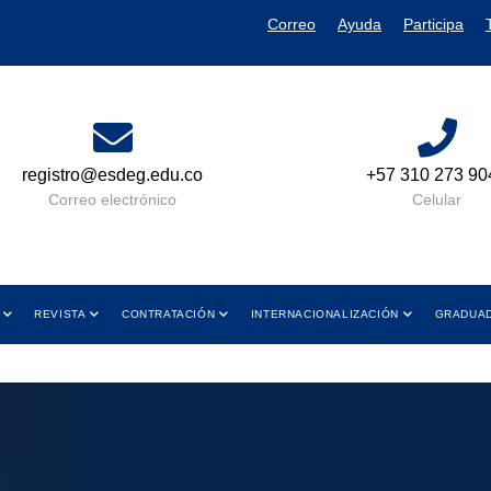
Correo
Ayuda
Participa
+57 310 273 9049
Lun a Vie 08:00 AM 
y de 01:00 PM a 
Celular
Horario de Aten
REVISTA
CONTRATACIÓN
INTERNACIONALIZACIÓN
GRADUA