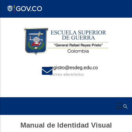
Pasar
al
contenido
principal
registro@esdeg.edu.co
Correo electrónico
Manual de Identidad Visual