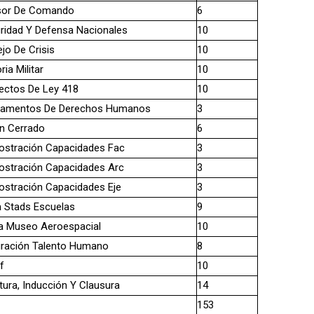
sor De Comando
6
ridad Y Defensa Nacionales
10
jo De Crisis
10
ria Militar
10
ectos De Ley 418
10
amentos De Derechos Humanos
3
n Cerrado
6
stración Capacidades Fac
3
stración Capacidades Arc
3
stración Capacidades Eje
3
a Stads Escuelas
9
ta Museo Aeroespacial
10
gración Talento Humano
8
f
10
tura, Inducción Y Clausura
14
153