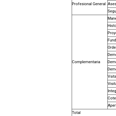
Profesional General
Ase
Segu
Mane
Histo
Proy
Fund
Orde
Demo
Complementaria
Demo
Demo
Vsit
Visi
Inte
Cote
Aper
Total