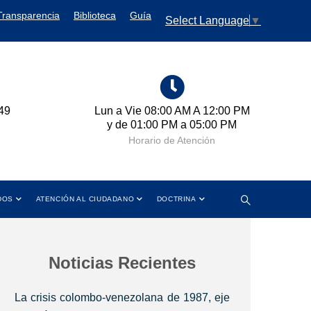
Transparencia
Biblioteca
Guía
Select Language
▼
:00 AM A 12:00 PM
Cra 11 No. 102-50 Bogotá D.C.,
 PM a 05:00 PM
Colombia
 de Atención
Dirección
DOS
ATENCIÓN AL CIUDADANO
DOCTRINA
Noticias Recientes
La crisis colombo-venezolana de 1987, eje