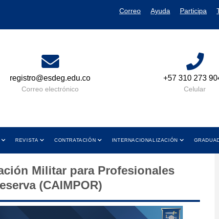
Correo
Ayuda
Participa
+57 310 273 9049
Lun a Vie 08
y de 01:00
Celular
Horario
REVISTA
CONTRATACIÓN
INTERNACIONALIZACIÓN
GRADUA
ción Militar para Profesionales
Reserva (CAIMPOR)