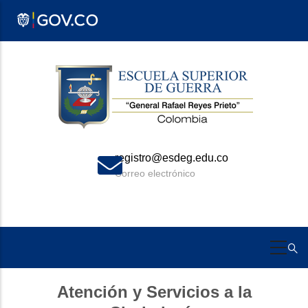
Pasar
al
contenido
principal
registro@esdeg.edu.co
Correo electrónico
Atención y Servicios a la