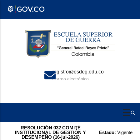
Pasar
al
contenido
principal
registro@esdeg.edu.co
Correo electrónico
RESOLUCIÓN 032 COMITÉ
INSTITUCIONAL DE GESTIÓN Y
Estado:
Vigente
DESEMPEÑO (16-jul-2026)