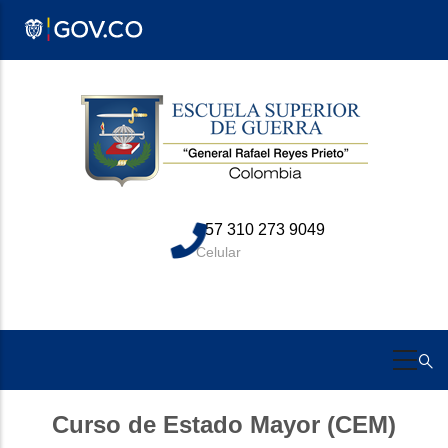
Pasar
al
contenido
principal
+57 310 273 9049
Celular
Curso de Estado Mayor (CEM)