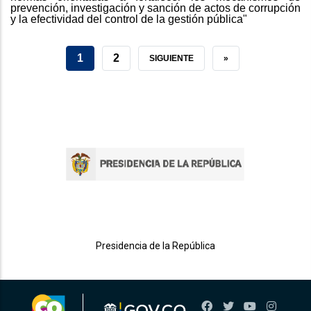
prevención, investigación y sanción de actos de corrupción
y la efectividad del control de la gestión pública"
PÁGINA
1
GRADUADOS
2
SIGUIENTE
SIGUIENTE
ÚLTIMA
»
ACTUAL
DESTACADOS
PÁGINA
PÁGINA
Presidencia de la República