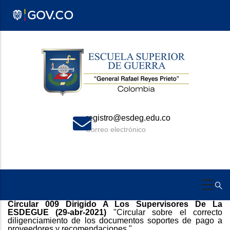
Pasar
al
contenido
principal
registro@esdeg.edu.co
Correo electrónico
Circular 009 Dirigido A Los Supervisores De La
ESDEGUE (29-abr-2021)
"Circular sobre el correcto
diligenciamiento de los documentos soportes de pago a
proveedores y recomendaciones "