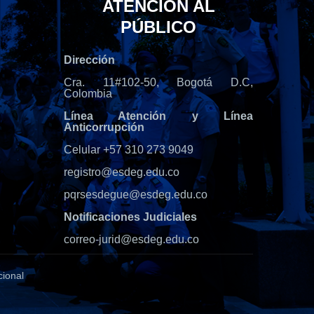
ATENCIÓN AL
PÚBLICO
Dirección
Cra. 11#102-50, Bogotá D.C,
Colombia
Línea Atención y Línea
Anticorrupción
Celular +57 310 273 9049
registro@esdeg.edu.co
pqrsesdegue@esdeg.edu.co
Notificaciones Judiciales
correo-jurid@esdeg.edu.co
cional