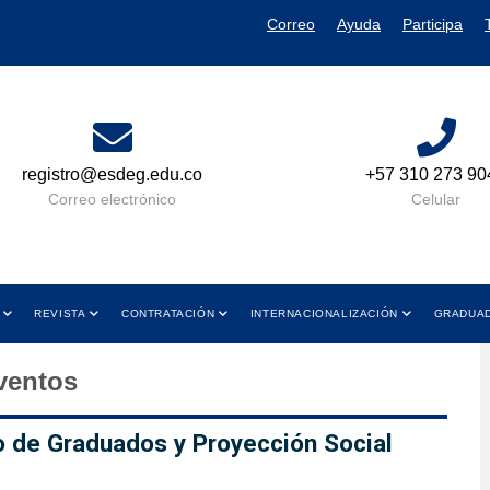
Correo
Ayuda
Participa
registro@esdeg.edu.co
+57 310 273 90
Correo electrónico
Celular
REVISTA
CONTRATACIÓN
INTERNACIONALIZACIÓN
GRADUA
ventos
de Graduados y Proyección Social