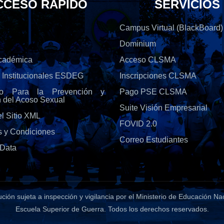
CCESO RÁPIDO
SERVICIOS
Campus Virtual (BlackBoard)
Dominium
Académica
Acceso CLSMA
s Institucionales ESDEG
Inscripciones CLSMA
olo Para la Prevención y
Pago PSE CLSMA
n del Acoso Sexual
Suite Visión Empresarial
l Sitio XML
FOVID 2.0
s y Condiciones
Correo Estudiantes
Data
tución sujeta a inspección y vigilancia por el Ministerio de Educación Na
Escuela Superior de Guerra
. Todos los derechos reservados.