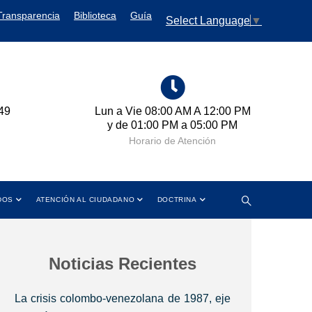
Transparencia
Biblioteca
Guía
Select Language
▼
49
Lun a Vie 08:00 AM A 12:00 PM
Cr
y de 01:00 PM a 05:00 PM
Horario de Atención
DOS
ATENCIÓN AL CIUDADANO
DOCTRINA
Noticias Recientes
La crisis colombo-venezolana de 1987, eje