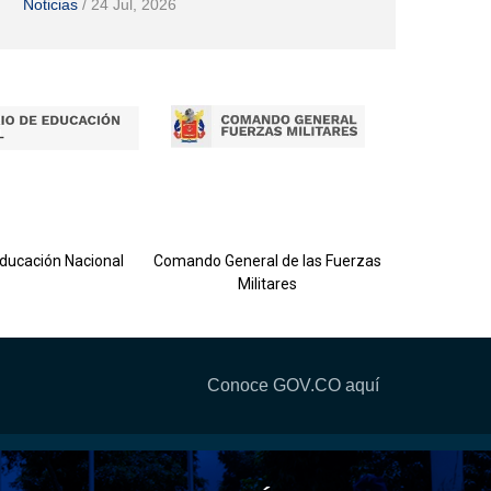
Noticias
/
24 Jul, 2026
Ejército 
Educación Nacional
Comando General de las Fuerzas
Militares
Conoce GOV.CO aquí