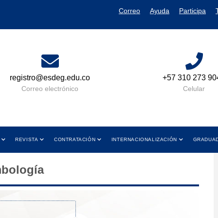
Correo
Ayuda
Participa
registro@esdeg.edu.co
+57 310 273 90
Correo electrónico
Celular
REVISTA
CONTRATACIÓN
INTERNACIONALIZACIÓN
GRADUA
bología