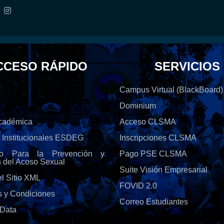
CCESO RÁPIDO
SERVICIOS
Campus Virtual (BlackBoard)
Dominium
Académica
Acceso CLSMA
s Institucionales ESDEG
Inscripciones CLSMA
olo Para la Prevención y
Pago PSE CLSMA
n del Acoso Sexual
Suite Visión Empresarial
l Sitio XML
FOVID 2.0
s y Condiciones
Correo Estudiantes
Data