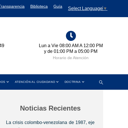
Transparencia
Biblioteca
Guía
Select Language
▼
49
Lun a Vie 08:00 AM A 12:00 PM
Cr
y de 01:00 PM a 05:00 PM
Horario de Atención
DOS
ATENCIÓN AL CIUDADANO
DOCTRINA
Noticias Recientes
La crisis colombo-venezolana de 1987, eje