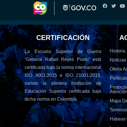
CERTIFICACIÓN
A
Historia
La Escuela Superior de Guerra
“General Rafael Reyes Prieto” está
Noticias
certificada bajo la norma internacional
Oferta 
ISO 9001:2015 e ISO 21001:2018,
Política
siendo la primera Institución de
Protoc
Educación Superior certificada bajo
Atenció
dicha norma en Colombia.
Mapa De
Termino
Habeas 