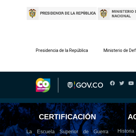
lombiana
Presidencia de la República
Ministerio de De
CERTIFICACIÓN
A
Historia
La Escuela Superior de Guerra