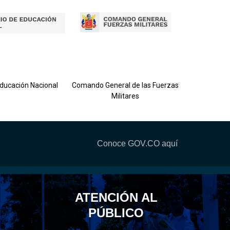
Ejército 
Educación Nacional
Comando General de las Fuerzas
Militares
Conoce GOV.CO aquí
ATENCIÓN AL
PÚBLICO