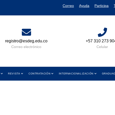
Correo
Ayuda
Participa
o
+57 310 273 9049
Lun a
y d
Celular
REVISTA
CONTRATACIÓN
INTERNACIONALIZACIÓN
GRADUA