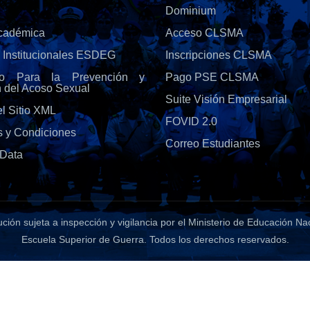
Dominium
Académica
Acceso CLSMA
s Institucionales ESDEG
Inscripciones CLSMA
olo Para la Prevención y
Pago PSE CLSMA
n del Acoso Sexual
Suite Visión Empresarial
l Sitio XML
FOVID 2.0
s y Condiciones
Correo Estudiantes
Data
tución sujeta a inspección y vigilancia por el Ministerio de Educación Na
Escuela Superior de Guerra
. Todos los derechos reservados.