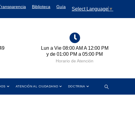
Transparencia
Biblioteca
Guía
Select Language
▼
 Vie 08:00 AM A 12:00 PM
Cra 11 No. 102-50 Bogotá D
e 01:00 PM a 05:00 PM
Colombia
Horario de Atención
Dirección
DOS
ATENCIÓN AL CIUDADANO
DOCTRINA