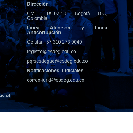
Dirección
Cra. 11#102-50, Bogotá D.C,
Colombia
Línea Atención y Línea
Anticorrupción
Celular +57 310 273 9049
registro@esdeg.edu.co
pqrsesdegue@esdeg.edu.co
Notificaciones Judiciales
correo-jurid@esdeg.edu.co
cional