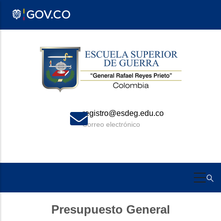
Pasar
al
contenido
principal
registro@esdeg.edu.co
Correo electrónico
Presupuesto General