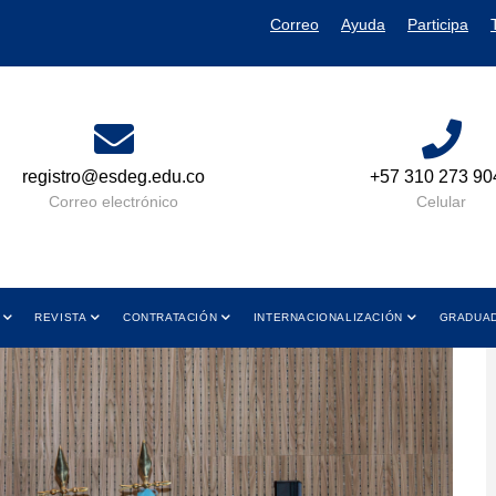
Correo
Ayuda
Participa
+57 310 273 9049
Lun a Vie 08:00 
y de 01:00 PM 
Celular
Horario de A
REVISTA
CONTRATACIÓN
INTERNACIONALIZACIÓN
GRADUA