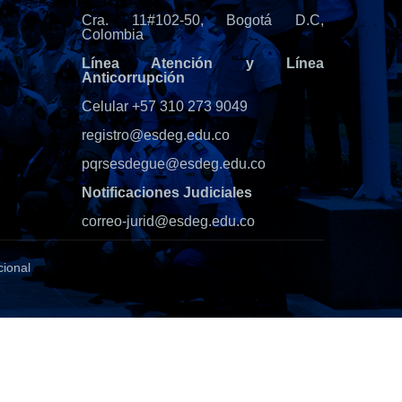
Cra. 11#102-50, Bogotá D.C,
Colombia
Línea Atención y Línea
Anticorrupción
Celular +57 310 273 9049
registro@esdeg.edu.co
pqrsesdegue@esdeg.edu.co
Notificaciones Judiciales
correo-jurid@esdeg.edu.co
cional