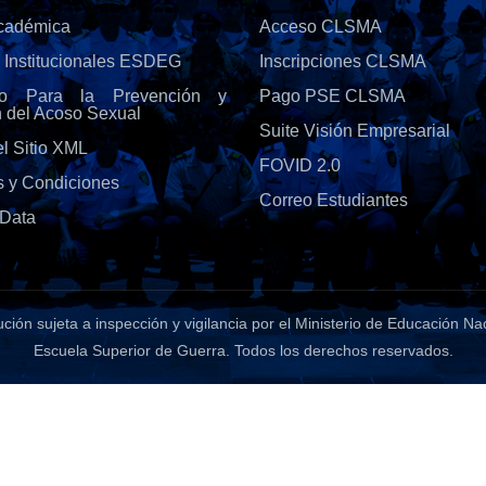
Académica
Acceso CLSMA
s Institucionales ESDEG
Inscripciones CLSMA
olo Para la Prevención y
Pago PSE CLSMA
n del Acoso Sexual
Suite Visión Empresarial
l Sitio XML
FOVID 2.0
s y Condiciones
Correo Estudiantes
Data
tución sujeta a inspección y vigilancia por el Ministerio de Educación Na
Escuela Superior de Guerra
. Todos los derechos reservados.