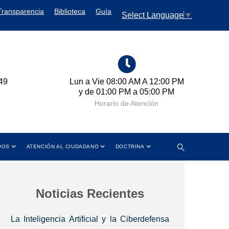
Transparencia
Biblioteca
Guía
Select Language
▼
AM A 12:00 PM
Cra 11 No. 102-50 Bogotá D.C.,
a 05:00 PM
Colombia
tención
Dirección
DOS
ATENCIÓN AL CIUDADANO
DOCTRINA
Noticias Recientes
La Inteligencia Artificial y la Ciberdefensa