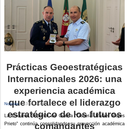
Prácticas Geoestratégicas
Internacionales 2026: una
experiencia académica
que fortalece el liderazgo
Noticias
/
13 05, 2026
estratégico de los futuros
La Escuela Superior de Guerra “General Rafael Reyes
comandantes
Prieto” continúa consolidando su proyección académica