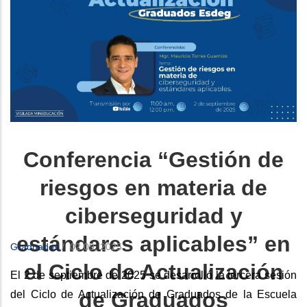
Conferencia “Gestión de
riesgos en materia de
ciberseguridad y
estándares aplicables” en
Graduados
/
02 09, 2025
el Ciclo de Actualización
El 2 de septiembre de 2025 se desarrolló la tercera sesión
de Graduados
del Ciclo de Actualización de Graduados de la Escuela