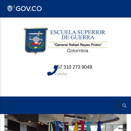
Pasar
al
contenido
principal
+57 310 273 9049
Celular