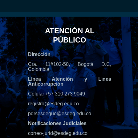
ATENCIÓN AL
PÚBLICO
Dirección
Cra. 11#102-50, Bogotá D.C,
Colombia
Línea Atención y Línea
Anticorrupción
Celular +57 310 273 9049
registro@esdeg.edu.co
pqrsesdegue@esdeg.edu.co
Notificaciones Judiciales
correo-jurid@esdeg.edu.co