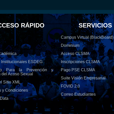
CCESO RÁPIDO
SERVICIOS
Campus Virtual (BlackBoard)
Dominium
Académica
Acceso CLSMA
s Institucionales ESDEG
Inscripciones CLSMA
olo Para la Prevención y
Pago PSE CLSMA
n del Acoso Sexual
Suite Visión Empresarial
l Sitio XML
FOVID 2.0
s y Condiciones
Correo Estudiantes
Data