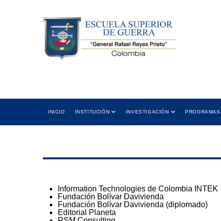
Skip
to
main
content
 12:00 PM
Cra 11 No. 102-50 Bogotá D.C.,
5:00 PM
Colombia
ión
Dirección
Main
INICIO
INSTITUCIÓN
INVESTIGACIÓN
PROGRAMAS
navigation
Information Technologies de Colombia INTEK
Fundación Bolívar Davivienda
Fundación Bolívar Davivienda (diplomado)
Editorial Planeta
RSM Consulting