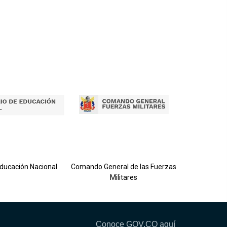
Ejército 
Educación Nacional
Comando General de las Fuerzas
Militares
Conoce GOV.CO aquí