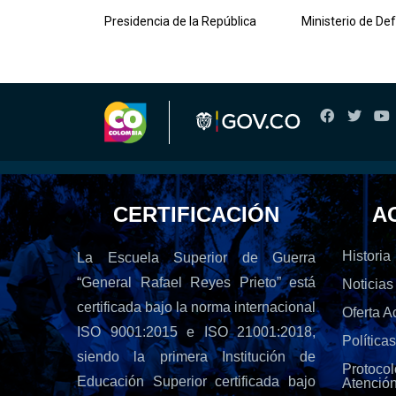
lombiana
Presidencia de la República
Ministerio de De
CERTIFICACIÓN
A
Historia
La Escuela Superior de Guerra
“General Rafael Reyes Prieto” está
Noticias
certificada bajo la norma internacional
Oferta 
ISO 9001:2015 e ISO 21001:2018,
Política
siendo la primera Institución de
Protoc
Educación Superior certificada bajo
Atenció