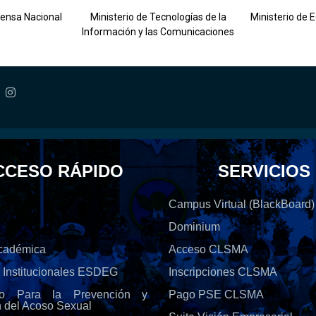
fensa Nacional
Ministerio de Tecnologías de la
Ministerio de 
Información y las Comunicaciones
CCESO RÁPIDO
SERVICIOS
Campus Virtual (BlackBoard)
Dominium
Académica
Acceso CLSMA
s Institucionales ESDEG
Inscripciones CLSMA
olo Para la Prevención y
Pago PSE CLSMA
n del Acoso Sexual