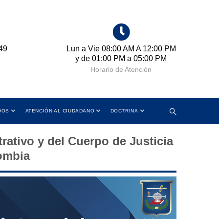
49
Lun a Vie 08:00 AM A 12:00 PM
Cr
y de 01:00 PM a 05:00 PM
Horario de Atención
DOS
ATENCIÓN AL CIUDADANO
DOCTRINA
rativo y del Cuerpo de Justicia
lombia