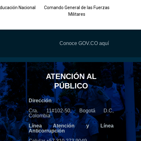
Ejército 
Educación Nacional
Comando General de las Fuerzas
Militares
Conoce GOV.CO aquí
ATENCIÓN AL
PÚBLICO
Dirección
Cra. 11#102-50, Bogotá D.C,
Colombia
Línea Atención y Línea
Anticorrupción
Celular +57 310 273 9049