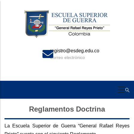
Skip
to
main
content
registro@esdeg.edu.co
Correo electrónico
Reglamentos Doctrina
La Escuela Superior de Guerra “General Rafael Reyes