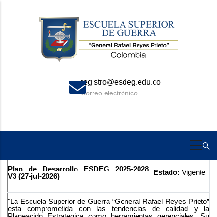
Skip
to
main
content
registro@esdeg.edu.co
Correo electrónico
Plan de Desarrollo ESDEG 2025-2028
Estado:
Vigente
V3 (27-jul-2026)
"La Escuela Superior de Guerra “General Rafael Reyes Prieto”
esta comprometida con las tendencias de calidad y la
Planeacidn Estrategica como herramientas gerenciales. Su