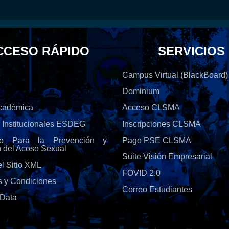
CCESO RÁPIDO
SERVICIOS
Campus Virtual (BlackBoard)
Dominium
Académica
Acceso CLSMA
s Institucionales ESDEG
Inscripciones CLSMA
olo Para la Prevención y
Pago PSE CLSMA
n del Acoso Sexual
Suite Visión Empresarial
l Sitio XML
FOVID 2.0
s y Condiciones
Correo Estudiantes
Data