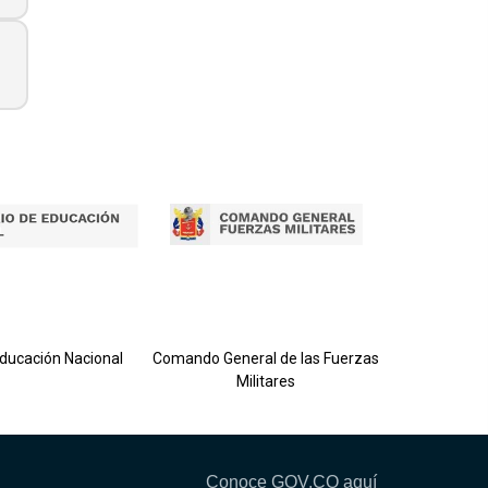
Ejército 
Educación Nacional
Comando General de las Fuerzas
Militares
Conoce GOV.CO aquí