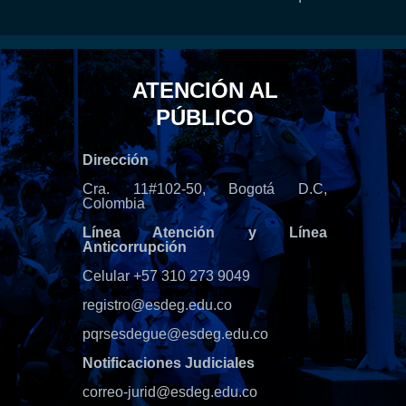
ATENCIÓN AL
PÚBLICO
Dirección
Cra. 11#102-50, Bogotá D.C,
Colombia
Línea Atención y Línea
Anticorrupción
Celular +57 310 273 9049
registro@esdeg.edu.co
pqrsesdegue@esdeg.edu.co
Notificaciones Judiciales
correo-jurid@esdeg.edu.co