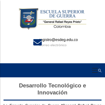
Skip
to
main
content
registro@esdeg.edu.co
Correo electrónico
Desarrollo Tecnológico e
Innovación