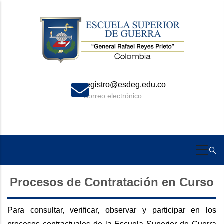
Skip
to
main
content
registro@esdeg.edu.co
Correo electrónico
Procesos de Contratación en Curso
Para consultar, verificar, observar y participar en los