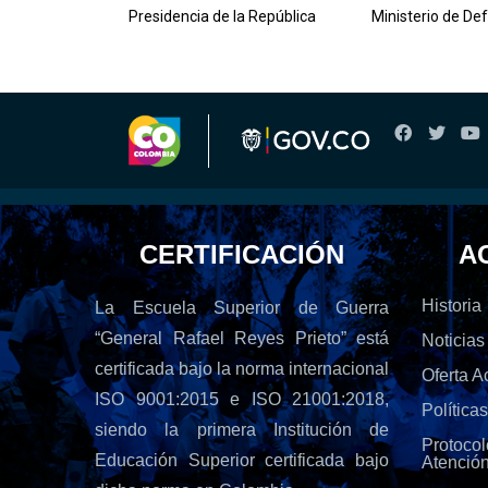
lombiana
Presidencia de la República
Ministerio de De
CERTIFICACIÓN
A
Historia
La Escuela Superior de Guerra
“General Rafael Reyes Prieto” está
Noticias
certificada bajo la norma internacional
Oferta 
ISO 9001:2015 e ISO 21001:2018,
Política
siendo la primera Institución de
Protoc
Educación Superior certificada bajo
Atenció