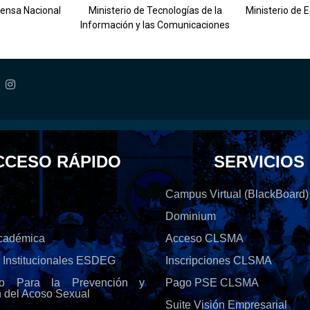
fensa Nacional
Ministerio de Tecnologías de la
Ministerio de 
Información y las Comunicaciones
CCESO RÁPIDO
SERVICIOS
Campus Virtual (BlackBoard)
Dominium
Académica
Acceso CLSMA
s Institucionales ESDEG
Inscripciones CLSMA
olo Para la Prevención y
Pago PSE CLSMA
n del Acoso Sexual
Suite Visión Empresarial