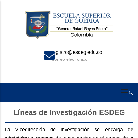
Skip
to
main
content
registro@esdeg.edu.co
Correo electrónico
Líneas de Investigación ESDEG
La Vicedirección de investigación se encarga de