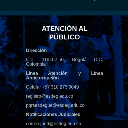
ATENCIÓN AL
PÚBLICO
Dirección
Cra. 11#102-50, Bogotá D.C,
Colombia
Línea Atención y Línea
Anticorrupción
Celular +57 310 273 9049
registro@esdeg.edu.co
pqrsesdegue@esdeg.edu.co
Notificaciones Judiciales
correo-jurid@esdeg.edu.co