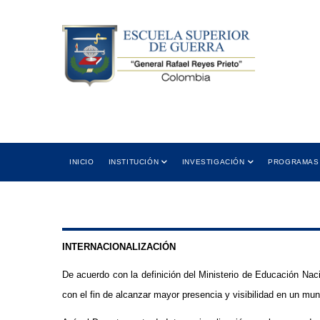
Skip
to
main
content
 12:00 PM
Cra 11 No. 102-50 Bogotá D.C.,
5:00 PM
Colombia
ión
Dirección
Main
INICIO
INSTITUCIÓN
INVESTIGACIÓN
PROGRAMAS
navigation
INTERNACIONALIZACIÓN
De acuerdo con la definición del Ministerio de Educación Naci
con el fin de alcanzar mayor presencia y visibilidad en un m