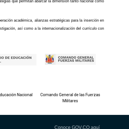
ategias que permitan abarcar la dimensión tanto nacional como
peración académica, alianzas estratégicas para la inserción en
tigación, así como a la internacionalización del currículo con
Ejército 
Educación Nacional
Comando General de las Fuerzas
Militares
Conoce GOV.CO aquí