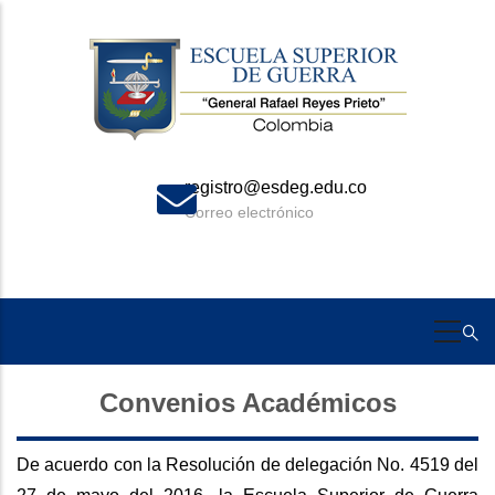
Skip
to
main
content
registro@esdeg.edu.co
Correo electrónico
Convenios Académicos
De acuerdo con la Resolución de delegación No. 4519 del