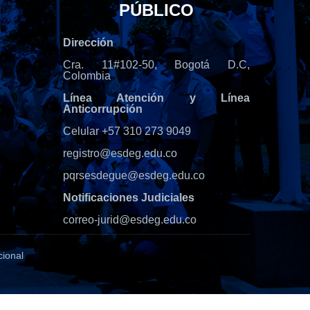
PÚBLICO
Dirección
Cra. 11#102-50, Bogotá D.C,
Colombia
Línea Atención y Línea
Anticorrupción
Celular +57 310 273 9049
registro@esdeg.edu.co
pqrsesdegue@esdeg.edu.co
Notificaciones Judiciales
correo-jurid@esdeg.edu.co
cional