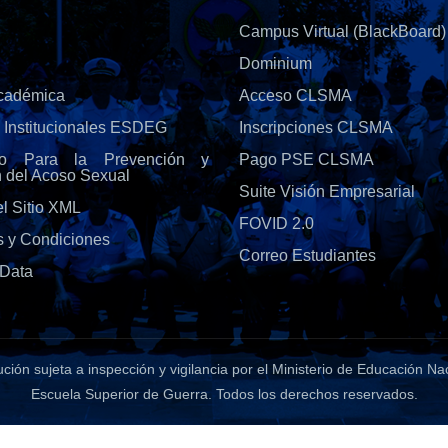
Campus Virtual (BlackBoard)
Dominium
Académica
Acceso CLSMA
s Institucionales ESDEG
Inscripciones CLSMA
olo Para la Prevención y
Pago PSE CLSMA
n del Acoso Sexual
Suite Visión Empresarial
l Sitio XML
FOVID 2.0
s y Condiciones
Correo Estudiantes
Data
tución sujeta a inspección y vigilancia por el Ministerio de Educación Na
Escuela Superior de Guerra
. Todos los derechos reservados.