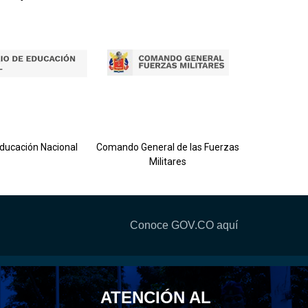
Ejército 
Educación Nacional
Comando General de las Fuerzas
Militares
Conoce GOV.CO aquí
ATENCIÓN AL