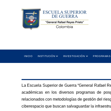
Skip
to
main
content
 12:00 PM
Cra 11 No. 102-50 Bogotá D.C.,
5:00 PM
Colombia
ión
Dirección
Main
INICIO
INSTITUCIÓN
INVESTIGACIÓN
PROGRAMAS
navigation
La Escuela Superior de Guerra “General Rafael Reye
académicas en los diversos programas de posg
relacionados con metodologías de gestión del riesg
ciberespacio que buscan salvaguardar la infraestru