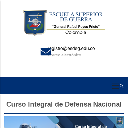
Skip
to
main
content
registro@esdeg.edu.co
Correo electrónico
Curso Integral de Defensa Nacional