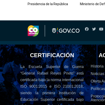
lombiana
Presidencia de la República
Ministerio de De
CERTIFICACIÓN
A
Historia
La Escuela Superior de Guerra
“General Rafael Reyes Prieto” está
Noticias
certificada bajo la norma internacional
Oferta 
ISO 9001:2015 e ISO 21001:2018,
Política
siendo la primera Institución de
Protoc
Educación Superior certificada bajo
Atenció