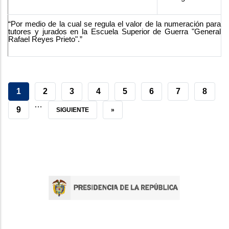
“Por medio de la cual se regula el valor de la numeración para
tutores y jurados en la Escuela Superior de Guerra "General
Rafael Reyes Prieto".”
CURRENT
1
PAGE
2
PAGE
3
PAGE
4
PAGE
5
PAGE
6
PAGE
7
PAGE
8
…
PAGE
PAGE
9
NEXT
SIGUIENTE
LAST
»
PAGE
PAGE