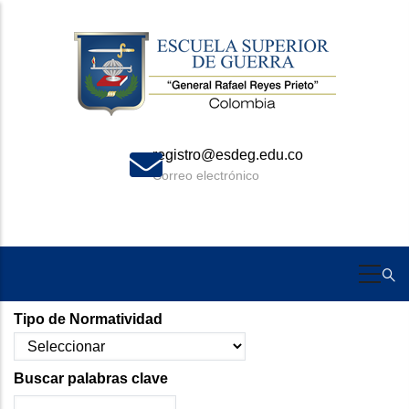
Skip
to
main
content
registro@esdeg.edu.co
Correo electrónico
Tipo de Normatividad
Buscar palabras clave