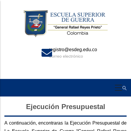
Skip
to
main
content
registro@esdeg.edu.co
Correo electrónico
Ejecución Presupuestal
A continuación, encontraras la Ejecución Presupuestal de