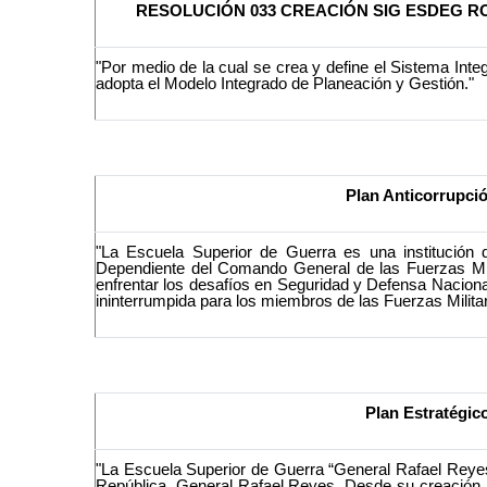
RESOLUCIÓN 033 CREACIÓN SIG ESDEG RO
"Por medio de la cual se crea y define el Sistema Int
adopta el Modelo Integrado de Planeación y Gestión."
Plan Anticorrupció
"La Escuela Superior de Guerra es una institución d
Dependiente del Comando General de las Fuerzas Milita
enfrentar los desafíos en Seguridad y Defensa Naciona
ininterrumpida para los miembros de las Fuerzas Milita
Plan Estratégic
"La Escuela Superior de Guerra “General Rafael Reyes
República, General Rafael Reyes. Desde su creación, h