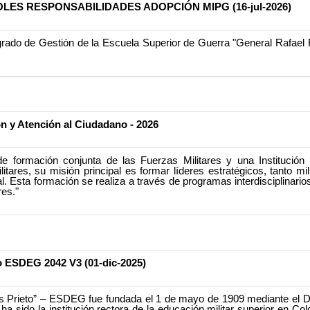
LES RESPONSABILIDADES ADOPCIÓN MIPG (16-jul-2026)
egrado de Gestión de la Escuela Superior de Guerra "General Rafael 
n y Atención al Ciudadano - 2026
e formación conjunta de las Fuerzas Militares y una Institución
res, su misión principal es formar líderes estratégicos, tanto mili
l. Esta formación se realiza a través de programas interdisciplina
res."
o ESDEG 2042 V3 (01-dic-2025)
 Prieto” – ESDEG fue fundada el 1 de mayo de 1909 mediante el Decr
a sido la institución rectora de la educación militar superior en C