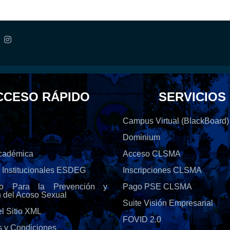
CCESO RÁPIDO
SERVICIOS
Campus Virtual (BlackBoard)
Dominium
Académica
Acceso CLSMA
s Institucionales ESDEG
Inscripciones CLSMA
olo Para la Prevención y
Pago PSE CLSMA
n del Acoso Sexual
Suite Visión Empresarial
l Sitio XML
FOVID 2.0
s y Condiciones