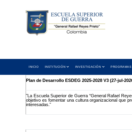
Skip
to
main
content
 12:00 PM
Cra 11 No. 102-50 Bogotá D.C.,
5:00 PM
Colombia
ión
Dirección
Main
INICIO
INSTITUCIÓN
INVESTIGACIÓN
PROGRAMAS
navigation
Plan de Desarrollo ESDEG 2025-2028 V3 (27-jul-202
"La Escuela Superior de Guerra “General Rafael Reyes
objetivo es fomentar una cultura organizacional que p
interesadas."