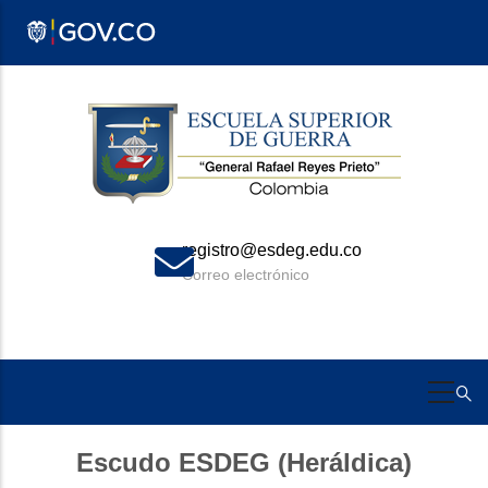
Pasar
al
contenido
principal
registro@esdeg.edu.co
Correo electrónico
Escudo ESDEG (Heráldica)