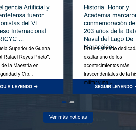
ligencia Artificial y
Historia, Honor y
berdefensa fueron
Academia marcaron
onistas del VI
conmemoración de 
eso Internacional
203 años de la Bata
RICYC ...
Naval del Lago De
Maracaibo ...
ela Superior de Guerra
En una jornada dedicad
l Rafael Reyes Prieto",
exaltar uno de los
s de la Maestría en
acontecimientos más
guridad y Cib...
trascendentales de la hi
militar y ma...
GUIR LEYENDO
SEGUIR LEYENDO
Ver más noticias