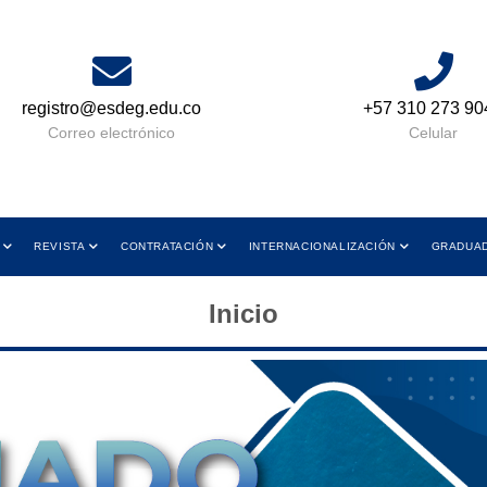
+57 310 273 9049
Lun a Vie 08:00 AM A
y de 01:00 PM a 05
Celular
Horario de Atenc
REVISTA
CONTRATACIÓN
INTERNACIONALIZACIÓN
GRADUA
Inicio