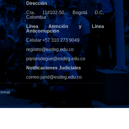
Dirección
Cra. 11#102-50, Bogotá D.C,
Colombia
Línea Atención y Línea
Anticorrupción
Celular +57 310 273 9049
registro@esdeg.edu.co
pqrsesdegue@esdeg.edu.co
Notificaciones Judiciales
correo-jurid@esdeg.edu.co
cional