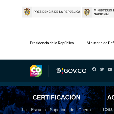
lombiana
Presidencia de la República
Ministerio de De
CERTIFICACIÓN
A
Historia
La Escuela Superior de Guerra