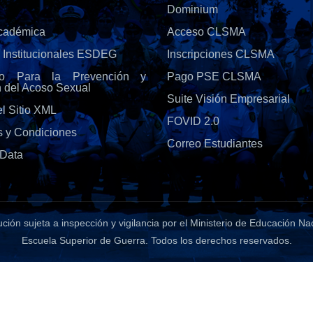
Dominium
Académica
Acceso CLSMA
s Institucionales ESDEG
Inscripciones CLSMA
olo Para la Prevención y
Pago PSE CLSMA
n del Acoso Sexual
Suite Visión Empresarial
l Sitio XML
FOVID 2.0
s y Condiciones
Correo Estudiantes
Data
tución sujeta a inspección y vigilancia por el Ministerio de Educación Na
Escuela Superior de Guerra
. Todos los derechos reservados.