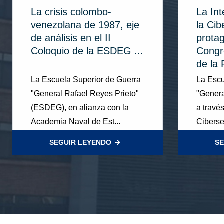
La crisis colombo-
La Inte
venezolana de 1987, eje
la Ci
de análisis en el II
protag
Coloquio de la ESDEG ...
Congr
de la 
La Escuela Superior de Guerra
La Escu
"General Rafael Reyes Prieto"
"Genera
(ESDEG), en alianza con la
a travé
Academia Naval de Est...
Ciberse
SEGUIR LEYENDO
SE