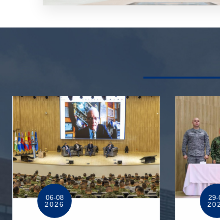
06-08
29-
2026
20