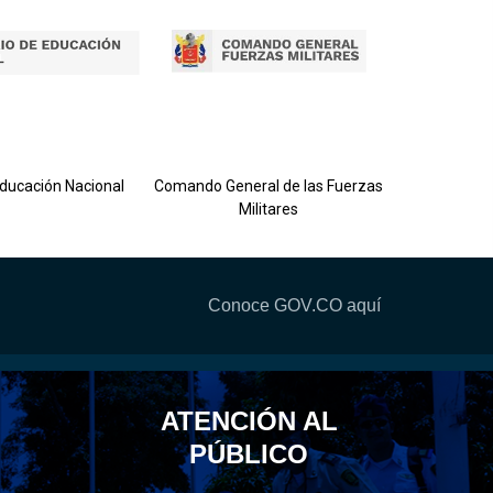
Ejército 
Educación Nacional
Comando General de las Fuerzas
Militares
Conoce GOV.CO aquí
ATENCIÓN AL
PÚBLICO